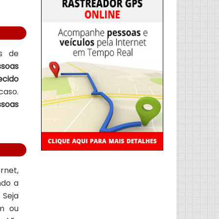
es de
ssoas
ecido
caso.
soas
rnet,
ndo a
 Seja
em ou