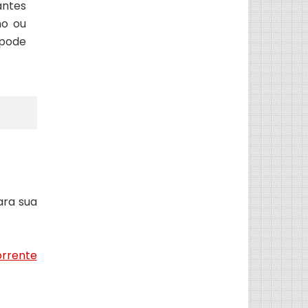
antes
ho ou
pode
ara sua
orrente