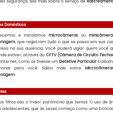
les segurança, leia mais sobre o serviço de
Rastreament
dos Domésticos
necemos e instalamos
microcâmeras
ou
minicâmer
ionagem
, que registram tudo o que se passa em sua ca
esa na sua ausência. Você poderá vigiar quem você qu
nde estiver, através do
CFTV (Câmera de Circuito Fecha
 Internet, como se tivesse um
Detetive Particular
trabal
horas para você. Saiba mais sobre
Microcâmera
ionagem
.
hias
os filhos são o maior patrimônio que temos. O uso de d
s adolescentes, que às vezes começa como uma brincad