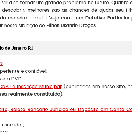
 vir a se tornar um grande problema no futuro. Quanto 
 descobrir, melhores são as chances de ajudar seu fil
a da maneira correta. Veja como um
Detetive Particular
ar nesta situação de
Filhos Usando Drogas
.
io de Janeiro RJ
p
;
eriente e confiável;
os em DVD;
CNPJ e Inscrição Municipal
; (publicados em nosso Site, p
sa realmente constituída
).
ito, Boleto Bancário Jurídico ou Depósito em Conta C
onsumidor;