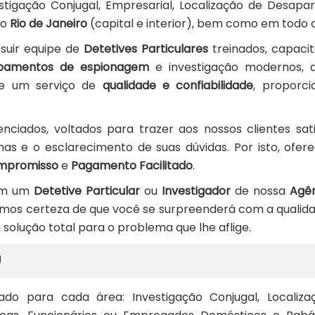
stigação Conjugal, Empresarial, Localização de Desapar
no
Rio de Janeiro
(capital e interior), bem como em todo o 
ssuir equipe de
Detetives Particulares
treinados, capaci
ipamentos de espionagem
e investigação modernos, d
de um serviço de
qualidade e confiabilidade
, proporc
nciados, voltados para trazer aos nossos clientes sat
s e o esclarecimento de suas dúvidas. Por isto, ofe
mpromisso
e
Pagamento Facilitado
.
com um
Detetive Particular
ou
Investigador
de nossa
Agên
emos certeza de que você se surpreenderá com a qualid
solução total para o problema que lhe aflige.
J
ado para cada área: Investigação Conjugal, Localiz