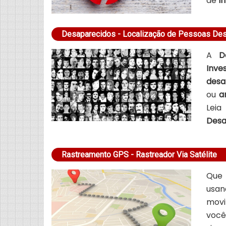
de
I
Desaparecidos - Localização de Pessoas De
A
D
Inve
desa
ou
a
Lei
Desa
Rastreamento GPS - Rastreador Via Satélite
Que 
usa
movi
voc