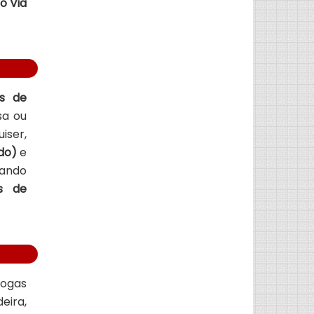
o Via
as de
sa ou
iser,
do)
e
hando
s de
rogas
eira,