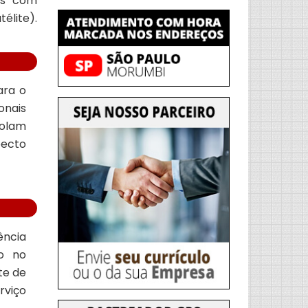
ás com
élite).
ara o
onais
solam
pecto
ência
o no
te de
rviço