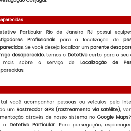
nvestigação Conjugal
.
saparecidas
etetive Particular Rio de Janeiro RJ
possui equip
stigadores Profissionais
para a localização de
pe
parecidas
. Se você deseja localizar um
parente desapar
migo desaparecido
, temos o
Detetive
certo para o seu 
a mais sobre o serviço de
Localização de Pes
parecidas
.
tal você acompanhar pessoas ou veículos pela Inte
ndo um
Rastreador GPS (rastreamento via satélite)
, ve
mentação através de nosso sistema no
Google Maps
?
ê o
Detetive Particular
. Para perseguição, espionag