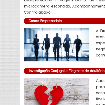
Desaparecidos, Filmagem Oculta de Pes
microcâmera escondida, Acompanhamento d
Confira abaixo:
Casos Empresariais
A
De
aten
espe
negó
corr
Investigação Conjugal e Flagrante de Adultério
Cad
para
casa
fide