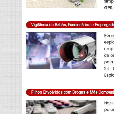
simp
GPS
.
Vigilância de Babás, Funcionários e Emprega
For
esp
empr
de o
pela
24 
Esp
Filhos Envolvidos com Drogas e Más Compan
Noss
pelo