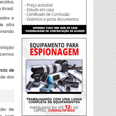
ecidos,
Brasil.
tados e
e alta
ionando
isfação
recemos
cia de
ade dos
ação de