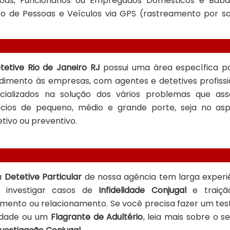
soas, Funcionários ou Empregados Domésticos e Bab
e Pessoas e Veículos via GPS (rastreamento por sat
tetive Rio de Janeiro RJ
possui uma área específica p
dimento às empresas, com agentes e detetives profissi
cializados na solução dos vários problemas que as
cios de pequeno, médio e grande porte, seja no as
etivo ou preventivo.
a
Detetive Particular
de nossa agência tem larga experi
 investigar casos de
Infidelidade Conjugal
e traiçã
mento ou relacionamento. Se você precisa fazer um tes
lidade ou um
Flagrante de Adultério
, leia mais sobre o se